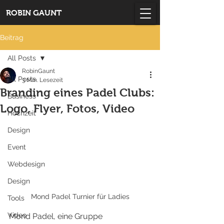
ROBIN GAUNT
Beitrag
All Posts
RobinGaunt
All Posts
3 Min. Lesezeit
Branding eines Padel Clubs:
Business
Logo, Flyer, Fotos, Video
Hochzeit
Design
Event
Webdesign
Design
Mond Padel Turnier für Ladies
Tools
Video
Mond Padel, eine Gruppe 